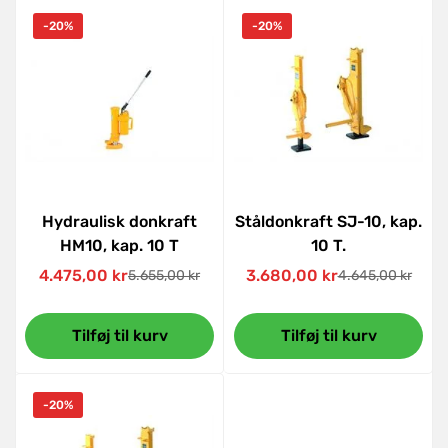
-20%
-20%
Hydraulisk donkraft
Ståldonkraft SJ-10, kap.
HM10, kap. 10 T
10 T.
4.475,00 kr
3.680,00 kr
5.655,00 kr
4.645,00 kr
Udsalgspris
Normal
Udsalgspris
Normal
pris
pris
Tilføj til kurv
Tilføj til kurv
-20%