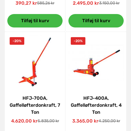
390,27 kr
2.495,00 kr
585,26 kr
3.150,00 kr
Udsalgspris
Normal
Udsalgspris
Normal
pris
pris
Tilføj til kurv
Tilføj til kurv
-20%
-20%
HFJ-700A,
HFJ-400A,
Gaffelløfterdonkraft, 7
Gaffelløfterdonkraft, 4
Ton
Ton
4.620,00 kr
3.365,00 kr
5.835,00 kr
4.250,00 kr
Udsalgspris
Normal
Udsalgspris
Normal
pris
pris