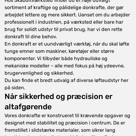
Hos Skabditværksted finder du et nøje udvalgt
Confirm your age
sortiment af kraftige og pålidelige donkrafte, der gør
arbejdet lettere og mere sikkert. Uanset om du arbejder
Are you 18 years old or older?
professionelt i industrien, på værksted eller bare har
brug for solidt udstyr til privat brug, har vi den rette
No, I'm not
Yes, I am
donkraft til dine behov.
En donkraft er et uundværligt værktøj, når du skal løfte
tunge emner som maskiner, køretøjer eller større
komponenter. Vi tilbyder både hydrauliske og
mekaniske modeller – alle med fokus på høj ydeevne,
brugervenlighed og sikkerhed.
Du kan finde et bredt udvalg af diverse
løfteudstyr
her
på siden.
Når sikkerhed og præcision er
altafgørende
Vores donkrafte er konstrueret til krævende opgaver og
designet med stabilitet og præcision i centrum. De er
fremstillet i slidstærke materialer, som sikrer lang