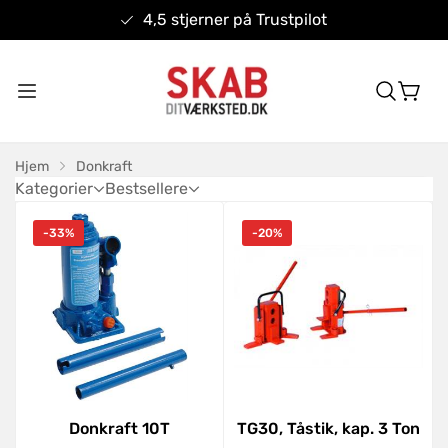
4,5 stjerner på Trustpilot
Hjem
Donkraft
Kategorier
Bestsellere
-33%
-20%
Donkraft 10T
TG30, Tåstik, kap. 3 Ton