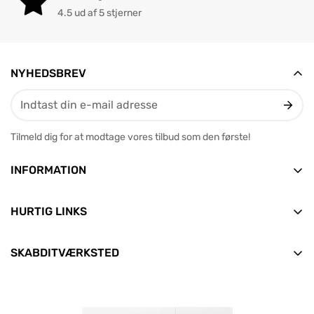
4.5 ud af 5 stjerner
NYHEDSBREV
Tilmeld dig for at modtage vores tilbud som den første!
INFORMATION
Vesterbrogade 12, 2. tv
9400 Nørresundby
HURTIG LINKS
E-mail: info@skabditvarksted.dk
Forside
+45 71 99 80 88 (Hverdage: 9.30-12.30)
SKABDITVÆRKSTED
Find os
Alle produkter
CVR: 45589552
Handelsbetingelser
Nyheder
Clean Consult ApS
Persondata- og cookiepolitik
Aktuelle tilbud