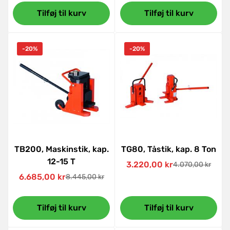
Tilføj til kurv
Tilføj til kurv
-20%
-20%
TB200, Maskinstik, kap.
TG80, Tåstik, kap. 8 Ton
12-15 T
3.220,00 kr
4.070,00 kr
Udsalgspris
Normal
6.685,00 kr
8.445,00 kr
Udsalgspris
Normal
pris
pris
Tilføj til kurv
Tilføj til kurv