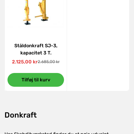
Ståldonkraft SJ-3,
kapacitet 3 T.
2.125,00 kr
2.685,00 kr
Udsalgspris
Normal
pris
Tilføj til kurv
Donkraft