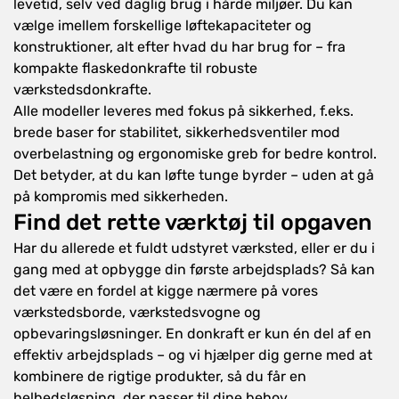
levetid, selv ved daglig brug i hårde miljøer. Du kan
vælge imellem forskellige løftekapaciteter og
konstruktioner, alt efter hvad du har brug for – fra
kompakte flaskedonkrafte til robuste
værkstedsdonkrafte.
Alle modeller leveres med fokus på sikkerhed, f.eks.
brede baser for stabilitet, sikkerhedsventiler mod
overbelastning og ergonomiske greb for bedre kontrol.
Det betyder, at du kan løfte tunge byrder – uden at gå
på kompromis med sikkerheden.
Find det rette værktøj til opgaven
Har du allerede et fuldt udstyret værksted, eller er du i
gang med at opbygge din første arbejdsplads? Så kan
det være en fordel at kigge nærmere på vores
værkstedsborde
,
værkstedsvogne
og
opbevaringsløsninger
. En donkraft er kun én del af en
effektiv arbejdsplads – og vi hjælper dig gerne med at
kombinere de rigtige produkter, så du får en
helhedsløsning, der passer til dine behov.