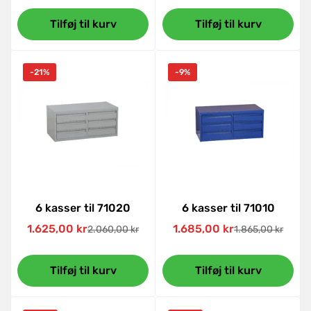
pris
pris
Tilføj til kurv
Tilføj til kurv
-21%
-9%
6 kasser til 71020
6 kasser til 71010
1.625,00 kr
1.685,00 kr
2.060,00 kr
1.865,00 kr
Udsalgspris
Normal
Udsalgspris
Normal
pris
pris
Tilføj til kurv
Tilføj til kurv