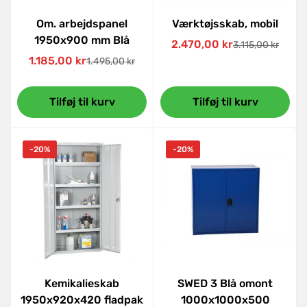
Om. arbejdspanel
Værktøjsskab, mobil
1950x900 mm Blå
2.470,00 kr
3.115,00 kr
Udsalgspris
Normal
1.185,00 kr
1.495,00 kr
Udsalgspris
Normal
pris
pris
Tilføj til kurv
Tilføj til kurv
-20%
-20%
Kemikalieskab
SWED 3 Blå omont
1950x920x420 fladpak
1000x1000x500