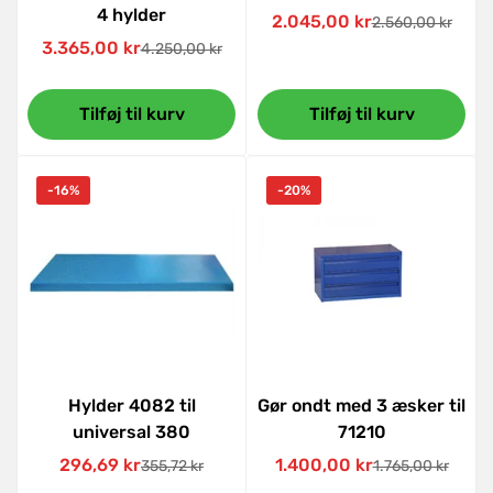
4 hylder
2.045,00 kr
Confirm your age
2.560,00 kr
Udsalgspris
Normal
3.365,00 kr
4.250,00 kr
Udsalgspris
Normal
pris
Are you 18 years old or older?
pris
Tilføj til kurv
Tilføj til kurv
No, I'm not
Yes, I am
-16%
-20%
Hylder 4082 til
Gør ondt med 3 æsker til
universal 380
71210
296,69 kr
1.400,00 kr
355,72 kr
1.765,00 kr
Udsalgspris
Normal
Udsalgspris
Normal