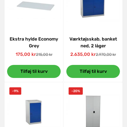
Ekstra hylde Economy
Værktøjsskab, banket
Grey
ned, 2 låger
175,00 kr
2.635,00 kr
215,00 kr
2.970,00 kr
Udsalgspris
Normal
Udsalgspris
Normal
pris
pris
Tilføj til kurv
Tilføj til kurv
-9%
-20%