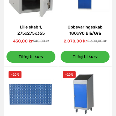
Lille skab 1,
Opbevaringsskab
275x275x355
180x90 Blå/Grå
430,00 kr
2.070,00 kr
540,00 kr
2.600,00 kr
Udsalgspris
Normal
Udsalgspris
Normal
pris
pris
Tilføj til kurv
Tilføj til kurv
-20%
-20%