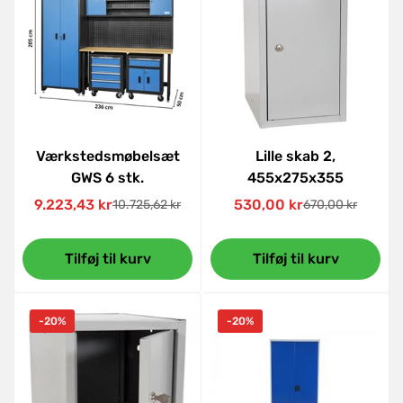
Værkstedsmøbelsæt
Lille skab 2,
GWS 6 stk.
455x275x355
9.223,43 kr
530,00 kr
10.725,62 kr
670,00 kr
Udsalgspris
Normal
Udsalgspris
Normal
pris
pris
Tilføj til kurv
Tilføj til kurv
-20%
-20%