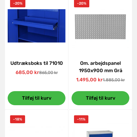
-20%
-20%
Udtræksboks til 71010
Om. arbejdspanel
1950x900 mm Grå
685,00 kr
865,00 kr
Udsalgspris
Normal
1.495,00 kr
1.885,00 kr
pris
Udsalgspris
Normal
pris
Tilføj til kurv
Tilføj til kurv
-18%
-11%