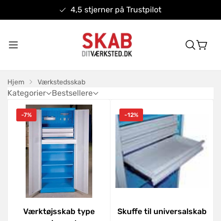
4,5 stjerner på Trustpilot
Hjem
Værkstedsskab
Kategorier
Bestsellere
-7%
-12%
Værktøjsskab type
Skuffe til universalskab