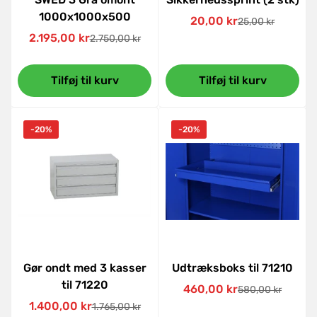
1000x1000x500
20,00 kr
25,00 kr
Udsalgspris
Normal
2.195,00 kr
2.750,00 kr
Udsalgspris
Normal
pris
pris
Tilføj til kurv
Tilføj til kurv
-20%
-20%
Gør ondt med 3 kasser
Udtræksboks til 71210
til 71220
460,00 kr
580,00 kr
Udsalgspris
Normal
1.400,00 kr
1.765,00 kr
Udsalgspris
Normal
pris