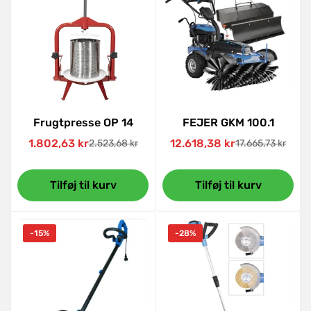
Frugtpresse OP 14
FEJER GKM 100.1
1.802,63 kr
12.618,38 kr
2.523,68 kr
17.665,73 kr
Udsalgspris
Normal
Udsalgspris
Normal
pris
pris
Tilføj til kurv
Tilføj til kurv
-15%
-28%