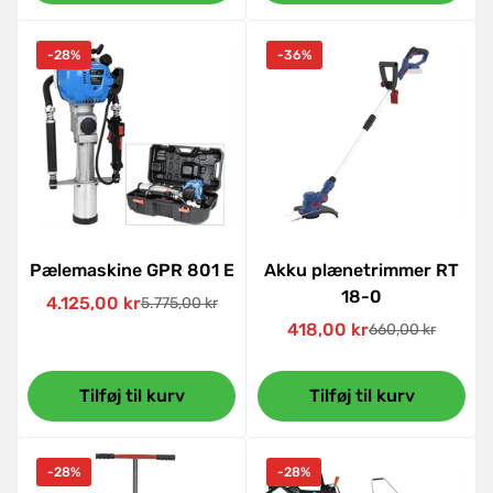
-28%
-36%
Pælemaskine GPR 801 E
Akku plænetrimmer RT
18-0
4.125,00 kr
5.775,00 kr
Udsalgspris
Normal
418,00 kr
660,00 kr
pris
Udsalgspris
Normal
pris
Tilføj til kurv
Tilføj til kurv
-28%
-28%