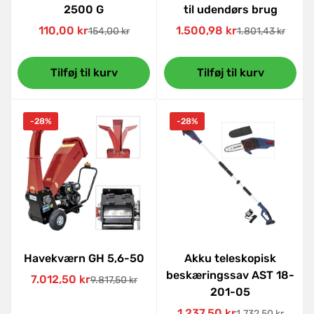
2500 G
til udendørs brug
110,00 kr
1.500,98 kr
154,00 kr
1.801,43 kr
Udsalgspris
Normal
Udsalgspris
Normal
pris
pris
Tilføj til kurv
Tilføj til kurv
-28%
-28%
Havekværn GH 5,6-50
Akku teleskopisk
beskæringssav AST 18-
7.012,50 kr
9.817,50 kr
Udsalgspris
Normal
201-05
pris
1.237,50 kr
1.732,50 kr