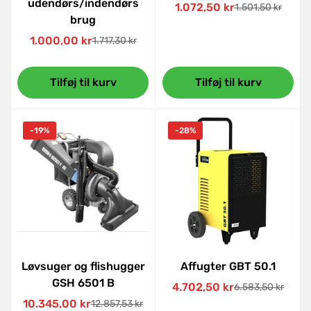
udendørs/indendørs
1.072,50 kr
1.501,50 kr
Udsalgspris
Normal
brug
pris
1.000,00 kr
1.717,30 kr
Udsalgspris
Normal
pris
Tilføj til kurv
Tilføj til kurv
-19%
-28%
Løvsuger og flishugger
Affugter GBT 50.1
GSH 6501 B
4.702,50 kr
6.583,50 kr
Udsalgspris
Normal
10.345,00 kr
12.857,53 kr
Udsalgspris
Normal
pris