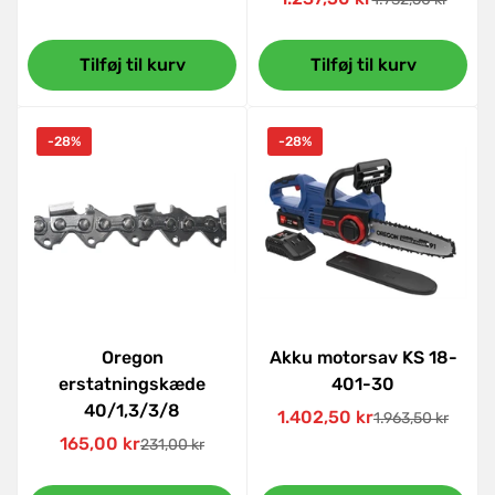
Udsalgspris
Normal
pris
Tilføj til kurv
Tilføj til kurv
-28%
-28%
Oregon
Akku motorsav KS 18-
erstatningskæde
401-30
40/1,3/3/8
1.402,50 kr
1.963,50 kr
Udsalgspris
Normal
165,00 kr
231,00 kr
Udsalgspris
Normal
pris
pris