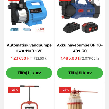
Automatisk vandpumpe
Akku havepumpe GP 18-
HWA 1100.1 VF
401-30
1.237,50 kr
1.485,00 kr
1.732,50 kr
2.079,00 kr
Udsalgspris
Normal
Udsalgspris
Normal
pris
pris
Tilføj til kurv
Tilføj til kurv
-28%
-28%