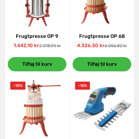
Frugtpresse OP 9
Frugtpresse OP 68
1.442,10 kr
4.326,30 kr
2.018,94 kr
6.056,82 kr
Udsalgspris
Normal
Udsalgspris
Normal
pris
pris
Tilføj til kurv
Tilføj til kurv
-10%
-15%