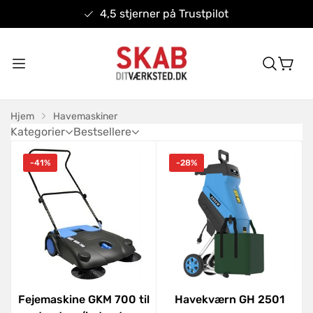
4,5 stjerner på Trustpilot
Hjem
Havemaskiner
Kategorier
Bestsellere
-41%
-28%
Fejemaskine GKM 700 til
Havekværn GH 2501