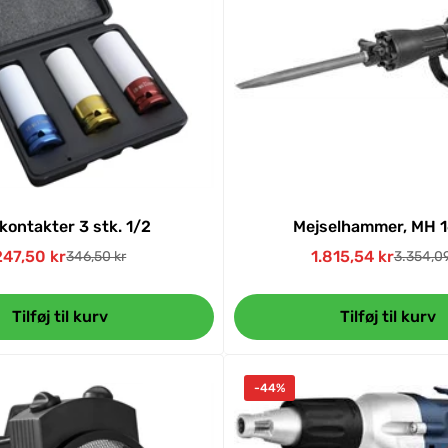
kontakter 3 stk. 1/2
Mejselhammer, MH 
247,50 kr
1.815,54 kr
346,50 kr
3.354,09
Udsalgspris
Normal
Udsalgs
Normal
pris
pris
Tilføj til kurv
Tilføj til kurv
-44%