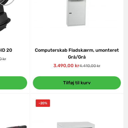
GID 20
Computerskab Fladskærm, umonteret
Grå/Grå
0 kr
pris
3.490,00 kr
4.410,00 kr
Udsalgspris
Normal
pris
Tilføj til kurv
-20%