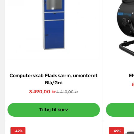
Computerskab Fladskærm, umonteret
E
Blå/Grå
3.490,00 kr
4.410,00 kr
Udsalgspris
Normal
pris
Tilføj til kurv
-42%
-49%