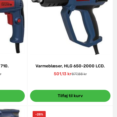
 710.
Varmeblæser, HLG 650-2000 LCD.
501,13 kr
r
877,88 kr
pris
Udsalgspris
Normal
pris
Tilføj til kurv
-28%