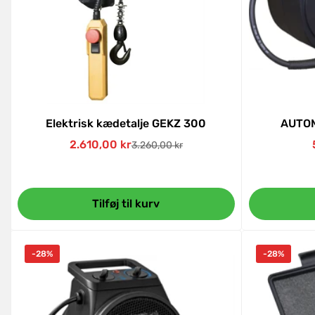
Elektrisk kædetalje GEKZ 300
AUTO
2.610,00 kr
3.260,00 kr
Udsalgspris
Normal
pris
Tilføj til kurv
-28%
-28%