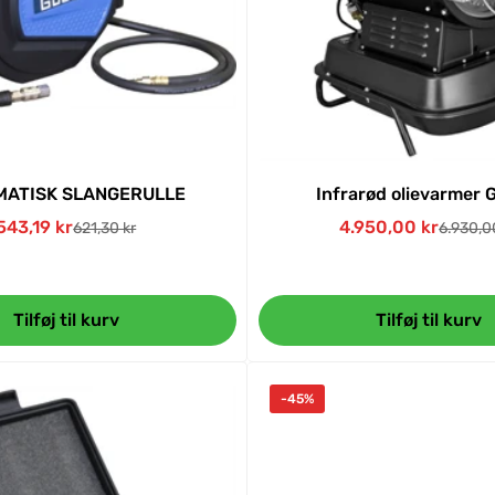
MATISK SLANGERULLE
Infrarød olievarmer 
543,19 kr
4.950,00 kr
621,30 kr
6.930,0
Udsalgspris
Normal
Udsalgs
Normal
pris
pris
Tilføj til kurv
Tilføj til kurv
-45%