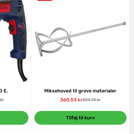
0 E.
Miksehoved til grove materialer
360,53 kr
kr
504,74 kr
pris
Udsalgspris
Normal
pris
Tilføj til kurv