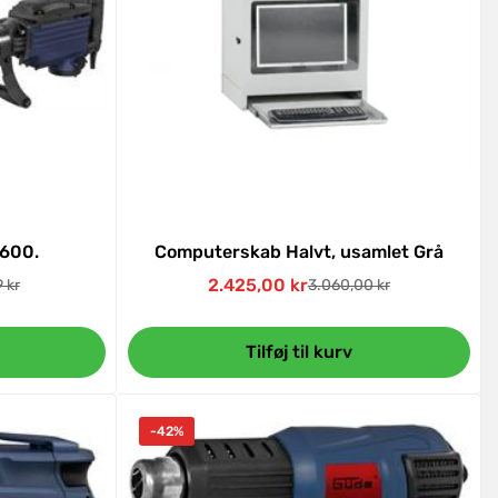
1600.
Computerskab Halvt, usamlet Grå
2.425,00 kr
 kr
3.060,00 kr
pris
Udsalgspris
Normal
pris
Tilføj til kurv
-42%