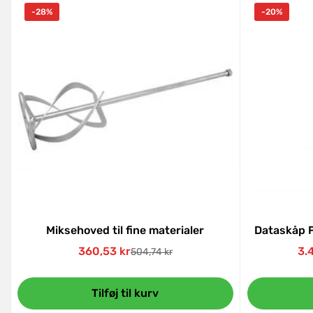
-28%
-20%
Miksehoved til fine materialer
Dataskåp F
360,53 kr
3.
504,74 kr
Udsalgspris
Normal
pris
Tilføj til kurv