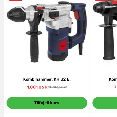
Kombihammer, KH 32 E.
Kom
1.001,06 kr
7
1.743,14 kr
Udsalgspris
Normal
pris
Tilføj til kurv