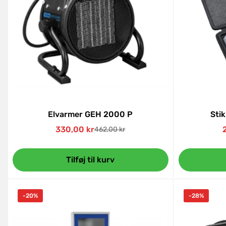
Elvarmer GEH 2000 P
Stik
330,00 kr
462,00 kr
Udsalgspris
Normal
pris
Tilføj til kurv
-20%
-28%