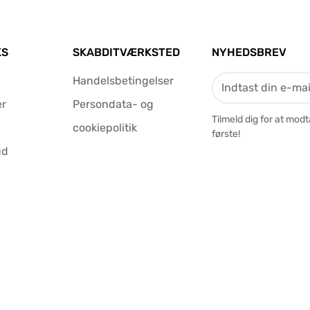
KS
SKABDITVÆRKSTED
NYHEDSBREV
Handelsbetingelser
er
Persondata- og
Tilmeld dig for at mod
cookiepolitik
første!
ud