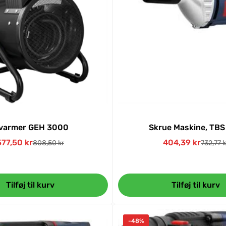
lvarmer GEH 3000
Skrue Maskine, TBS
577,50 kr
404,39 kr
808,50 kr
732,77 k
Udsalgspris
Normal
Udsalgs
Normal
pris
pris
Tilføj til kurv
Tilføj til kurv
-48%