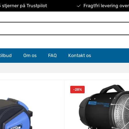
 stjerner på Trustpilot
Fragtfri levering ove
tilbud
Om os
FAQ
Kontakt os
-28%