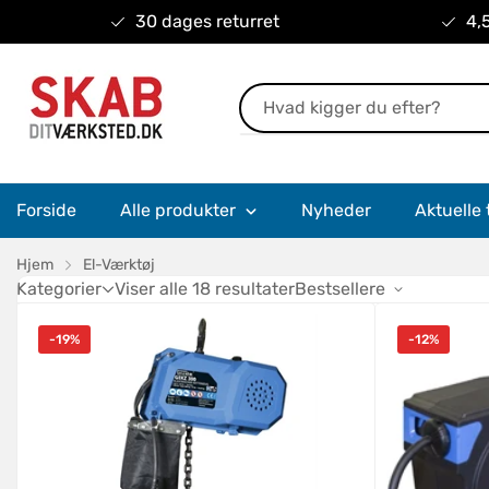
30 dages returret
4,5
Forside
Alle produkter
Nyheder
Aktuelle 
Hjem
El-Værktøj
Kategorier
Viser alle 18 resultater
Bestsellere
-19%
-12%