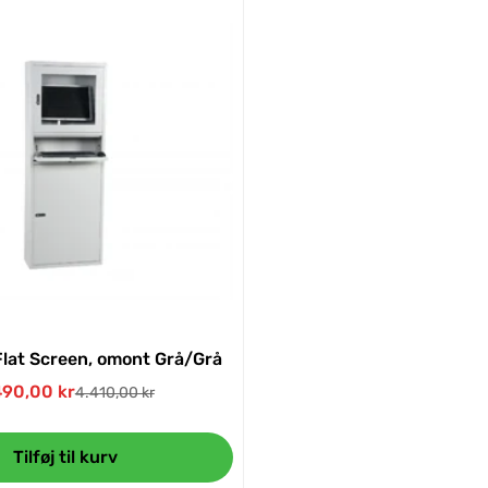
lat Screen, omont Grå/Grå
490,00 kr
4.410,00 kr
Udsalgspris
Normal
pris
Tilføj til kurv