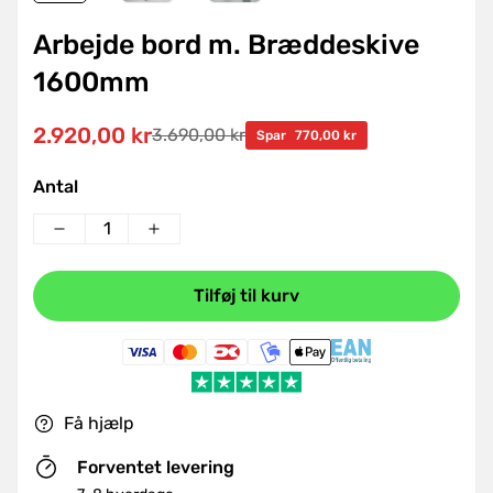
Arbejde bord m. Bræddeskive
1600mm
2.920,00 kr
3.690,00 kr
Udsalgspris
Normal
Spar
770,00 kr
pris
Antal
Tilføj til kurv
Få hjælp
Forventet levering