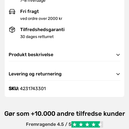
7-8 hverdage
Fri fragt
ved ordre over 2000 kr
Tilfredshedsgaranti
30 dages retturret
Produkt beskrivelse
Artikelnummer: 4231743301
Levering og returnering
Ekstra stærkt arbejdsbord til tung håndtering.
Levering
SKU:
4231743301
Vi tilbyder hurtig og pålidelig levering i hele landet.
Ordre leveres indenfor 7-8 hverdage.
Ved ordrer over
2000 DKK
tilbyder vi fri fragt, ellers
Gør som +10.000 andre tilfredse kunder
er fragten koste
99 DKK.
Når din ordre er afsendt, vil du modtage en
Fremragende 4.5 / 5