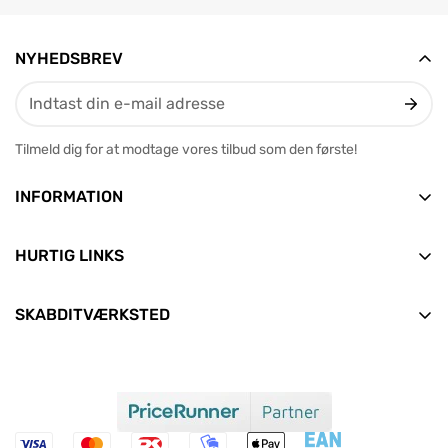
NYHEDSBREV
Tilmeld dig for at modtage vores tilbud som den første!
INFORMATION
Vesterbrogade 12, 2. tv
9400 Nørresundby
HURTIG LINKS
E-mail: info@skabditvarksted.dk
Forside
+45 71 99 80 88 (Hverdage: 9.30-12.30)
SKABDITVÆRKSTED
Find os
Alle produkter
CVR: 45589552
Handelsbetingelser
Nyheder
Clean Consult ApS
Persondata- og cookiepolitik
Aktuelle tilbud
Om os