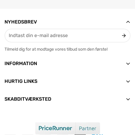
NYHEDSBREV
Tilmeld dig for at modtage vores tilbud som den første!
INFORMATION
Vesterbrogade 12, 2. tv
9400 Nørresundby
HURTIG LINKS
E-mail: info@skabditvarksted.dk
Forside
+45 71 99 80 88 (Hverdage: 9.30-12.30)
SKABDITVÆRKSTED
Find os
Alle produkter
CVR: 45589552
Handelsbetingelser
Nyheder
Clean Consult ApS
Persondata- og cookiepolitik
Aktuelle tilbud
Om os