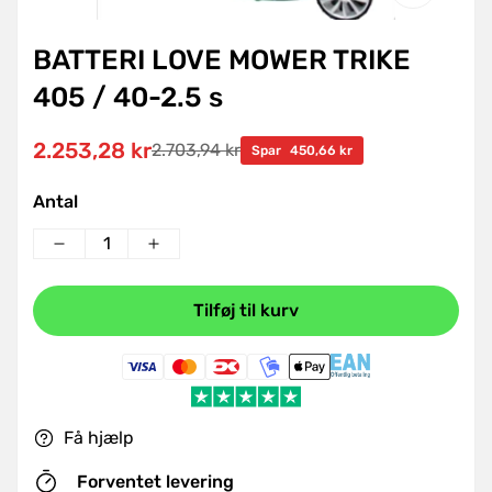
BATTERI LOVE MOWER TRIKE
405 / 40-2.5 s
2.253,28 kr
2.703,94 kr
Udsalgspris
Normal
Spar
450,66 kr
pris
Antal
Tilføj til kurv
Få hjælp
Forventet levering