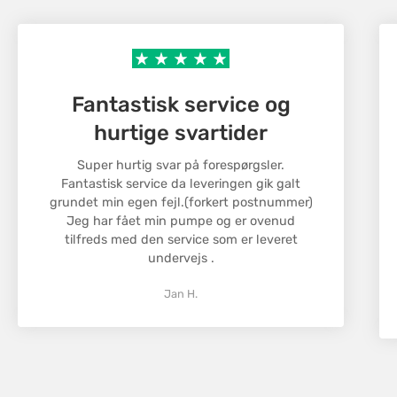
Confirm your age
følge din pakke.
Are you 18 years old or older?
Returnering
Vi ønsker, at du skal være tilfreds med dit køb.
No, I'm not
Yes, I am
Fantastisk service og
Hvis du ikke er tilfreds, kan du returnere varer
inden for 30 dage efter modtagelsen.
hurtige svartider
Varerne skal være i original stand og emballage for
at blive godkendt til returnering. Kontakt vores
Super hurtig svar på forespørgsler.
Fantastisk service da leveringen gik galt
kundeservice for at starte en returnering, og vi
grundet min egen fejl.(forkert postnummer)
hjælper dig med processen.
Jeg har fået min pumpe og er ovenud
Returneringsomkostningerne dækkes af kunden,
tilfreds med den service som er leveret
medmindre der er tale om en fejlbehæftet vare.
undervejs .
Jan H.