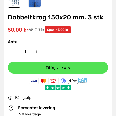
Dobbeltkrog 150x20 mm, 3 stk
50,00 kr
65,00 kr
Udsalgspris
Normal
Spar
15,00 kr
pris
Antal
Tilføj til kurv
Få hjælp
Forventet levering
7-8 hverdage