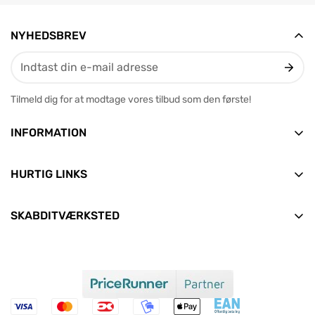
NYHEDSBREV
Tilmeld dig for at modtage vores tilbud som den første!
INFORMATION
Vesterbrogade 12, 2. tv
9400 Nørresundby
HURTIG LINKS
E-mail: info@skabditvarksted.dk
Forside
+45 71 99 80 88 (Hverdage: 9.30-12.30)
SKABDITVÆRKSTED
Find os
Alle produkter
CVR: 45589552
Handelsbetingelser
Nyheder
Clean Consult ApS
Persondata- og cookiepolitik
Aktuelle tilbud
Om os