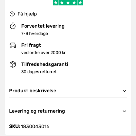
Få hjælp
Forventet levering
7-8 hverdage
Fri fragt
ved ordre over 2000 kr
Tilfredshedsgaranti
30 dages retturret
Produkt beskrivelse
Manuel sakseløftevogn med teleskopcylinder.
Levering og returnering
Automatisk hurtigløft giver 38 mm løft pr.
pumpeslag for belastninger op til 150 kg. For
Levering
SKU:
1830043016
belastninger over 150 kg giver et pumpeslag 20
Vi tilbyder hurtig og pålidelig levering i hele landet.
mm løft.