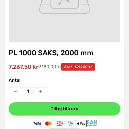
PL 1000 SAKS, 2000 mm
7.267,50 kr
9.180,00 kr
Udsalgspris
Normal
Spar
1.912,50 kr
pris
Antal
Tilføj til kurv