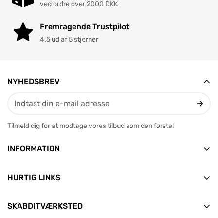
ved ordre over 2000 DKK
Fremragende Trustpilot
4.5 ud af 5 stjerner
NYHEDSBREV
Tilmeld dig for at modtage vores tilbud som den første!
INFORMATION
Vesterbrogade 12, 2. tv
9400 Nørresundby
HURTIG LINKS
E-mail: info@skabditvarksted.dk
Forside
+45 71 99 80 88 (Hverdage: 9.30-12.30)
SKABDITVÆRKSTED
Find os
Alle produkter