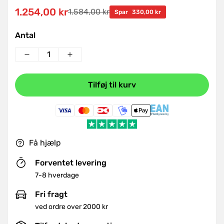
1.254,00 kr
1.584,00 kr
Udsalgspris
Normal
Spar
330,00 kr
pris
Antal
Tilføj til kurv
Få hjælp
Forventet levering
7-8 hverdage
Fri fragt
ved ordre over 2000 kr