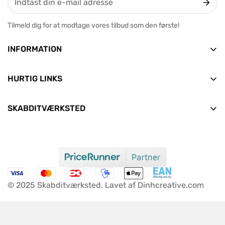
Tilmeld dig for at modtage vores tilbud som den første!
INFORMATION
Vesterbrogade 12, 2. tv
9400 Nørresundby
HURTIG LINKS
E-mail: info@skabditvarksted.dk
Forside
+45 71 99 80 88 (Hverdage: 9.30-12.30)
SKABDITVÆRKSTED
Find os
Alle produkter
CVR: 45589552
Handelsbetingelser
Nyheder
Clean Consult ApS
Persondata- og cookiepolitik
Aktuelle tilbud
Om os
FAQ
© 2025 Skabditværksted. Lavet af Dinhcreative.com
Kontakt os