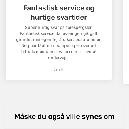
Vi ønsker, at du skal være tilfreds med dit køb.
Fantastisk service og
Hvis du ikke er tilfreds, kan du returnere varer
inden for 30 dage efter modtagelsen.
No, I'm not
Yes, I am
hurtige svartider
Varerne skal være i original stand og emballage for
at blive godkendt til returnering. Kontakt vores
Super hurtig svar på forespørgsler.
Fantastisk service da leveringen gik galt
kundeservice for at starte en returnering, og vi
grundet min egen fejl.(forkert postnummer)
hjælper dig med processen.
Jeg har fået min pumpe og er ovenud
Returneringsomkostningerne dækkes af kunden,
tilfreds med den service som er leveret
medmindre der er tale om en fejlbehæftet vare.
undervejs .
Jan H.
Måske du også ville synes om