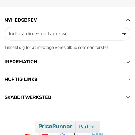
NYHEDSBREV
Tilmeld dig for at modtage vores tilbud som den første!
INFORMATION
Vesterbrogade 12, 2. tv
9400 Nørresundby
HURTIG LINKS
E-mail: info@skabditvarksted.dk
Forside
+45 71 99 80 88 (Hverdage: 9.30-12.30)
SKABDITVÆRKSTED
Find os
Alle produkter
CVR: 45589552
Handelsbetingelser
Nyheder
Clean Consult ApS
Persondata- og cookiepolitik
Aktuelle tilbud
Om os