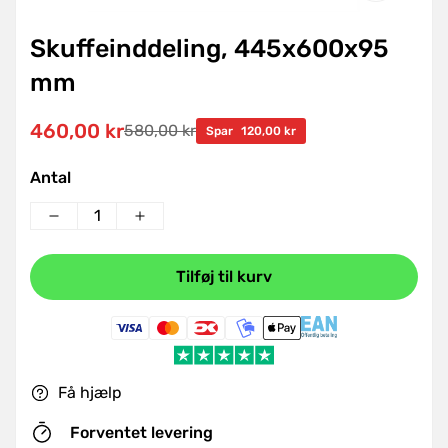
Skuffeinddeling, 445x600x95
mm
460,00 kr
580,00 kr
Udsalgspris
Normal
Spar
120,00 kr
pris
Antal
Tilføj til kurv
Få hjælp
Forventet levering