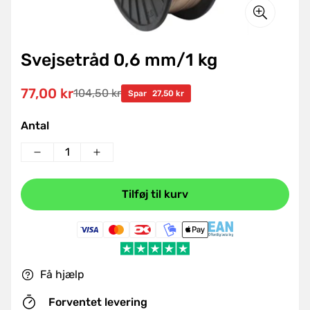
Svejsetråd 0,6 mm/1 kg
77,00 kr
104,50 kr
Udsalgspris
Normal
Spar
27,50 kr
pris
Antal
Tilføj til kurv
Få hjælp
Forventet levering