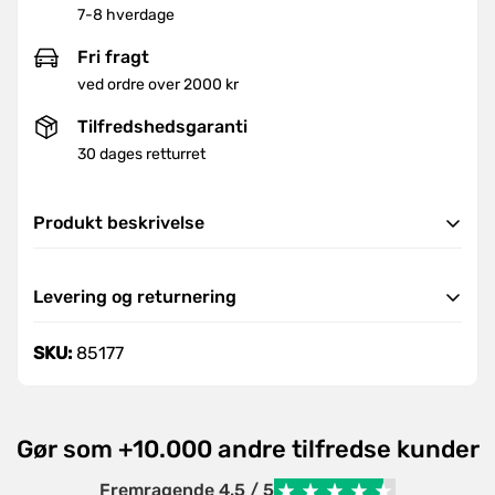
7-8 hverdage
Fri fragt
ved ordre over 2000 kr
Tilfredshedsgaranti
30 dages retturret
Produkt beskrivelse
Ståltråd (kobberbelagt) på plastspole. Højkvalitets
Levering og returnering
svejsetråd i henhold til DIN 8559.
Levering
SKU:
85177
Vi tilbyder hurtig og pålidelig levering i hele landet.
Ordre leveres indenfor 7-8 hverdage.
Ved ordrer over
2000 DKK
tilbyder vi fri fragt, ellers
Gør som +10.000 andre tilfredse kunder
er fragten koste
99 DKK.
Når din ordre er afsendt, vil du modtage en
Fremragende 4.5 / 5