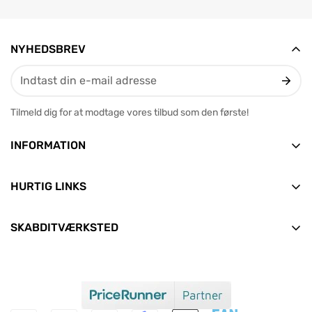
NYHEDSBREV
Tilmeld dig for at modtage vores tilbud som den første!
INFORMATION
Vesterbrogade 12, 2. tv
9400 Nørresundby
HURTIG LINKS
E-mail: info@skabditvarksted.dk
Forside
+45 71 99 80 88 (Hverdage: 9.30-12.30)
SKABDITVÆRKSTED
Find os
Alle produkter
CVR: 45589552
Handelsbetingelser
Nyheder
Clean Consult ApS
Persondata- og cookiepolitik
Aktuelle tilbud
Om os