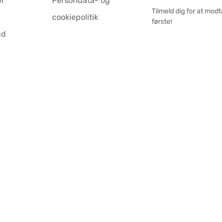
er
Persondata- og
Tilmeld dig for at mod
cookiepolitik
første!
ud