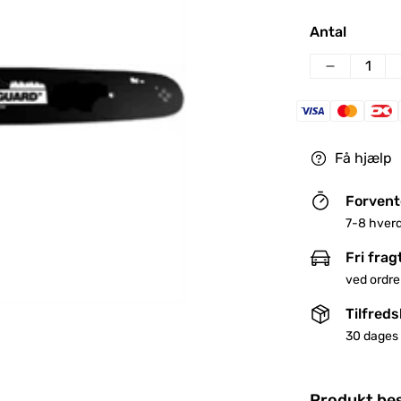
pris
Antal
Få hjælp
Forvent
7-8 hver
Fri frag
ved ordre
Tilfred
30 dages 
Produkt bes