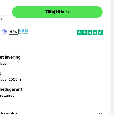
Tilføj til kurv
et levering
dage
t
 over 2000 kr
shedsgaranti
retturret
krivelse