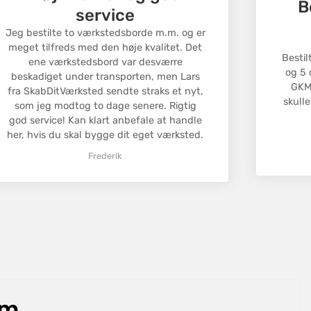
B
g, og vi hjælper dig med processen.
service
omkostningerne dækkes af kunden, medmindre der er
Jeg bestilte to værkstedsborde m.m. og er
jlbehæftet vare.
meget tilfreds med den høje kvalitet. Det
Bestil
ene værkstedsbord var desværre
og 5 
beskadiget under transporten, men Lars
GKM 
fra SkabDitVærksted sendte straks et nyt,
skulle
som jeg modtog to dage senere. Rigtig
god service! Kan klart anbefale at handle
her, hvis du skal bygge dit eget værksted.
Frederik
om