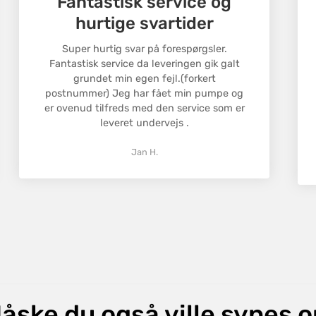
Fantastisk service og
en returnerin
hurtige svartider
Returnerings
Confirm your age
tale om en fe
Super hurtig svar på forespørgsler.
Fantastisk service da leveringen gik galt
Are you 18 years old or older?
grundet min egen fejl.(forkert
postnummer) Jeg har fået min pumpe og
No, I'm not
Yes, I am
er ovenud tilfreds med den service som er
leveret undervejs .
Jan H.
åske du også ville synes 