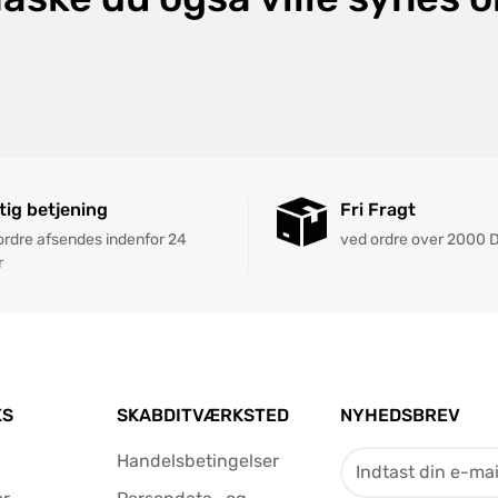
tig betjening
Fri Fragt
 ordre afsendes indenfor 24
ved ordre over 2000 
r
KS
SKABDITVÆRKSTED
NYHEDSBREV
Handelsbetingelser