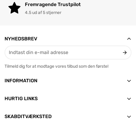
Fremragende Trustpilot
4.5 ud af 5 stjerner
NYHEDSBREV
Tilmeld dig for at modtage vores tilbud som den første!
INFORMATION
Vesterbrogade 12, 2. tv
9400 Nørresundby
HURTIG LINKS
E-mail: info@skabditvarksted.dk
Forside
+45 71 99 80 88 (Hverdage: 9.30-12.30)
SKABDITVÆRKSTED
Find os
Alle produkter
CVR: 45589552
Handelsbetingelser
Nyheder
Clean Consult ApS