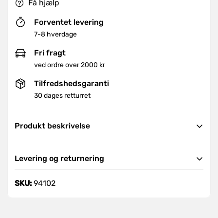
Få hjælp
Forventet levering
7-8 hverdage
Fri fragt
ved ordre over 2000 kr
Tilfredshedsgaranti
30 dages retturret
Produkt beskrivelse
Beskrivelse:
Levering og returnering
Levering
SKU:
94102
Vi tilbyder hurtig og pålidelig levering i hele landet.
Universal sliber CIS 650
Ordre leveres indenfor 7-8 hverdage.
Universal sliber med boremaskine blyantspidser for