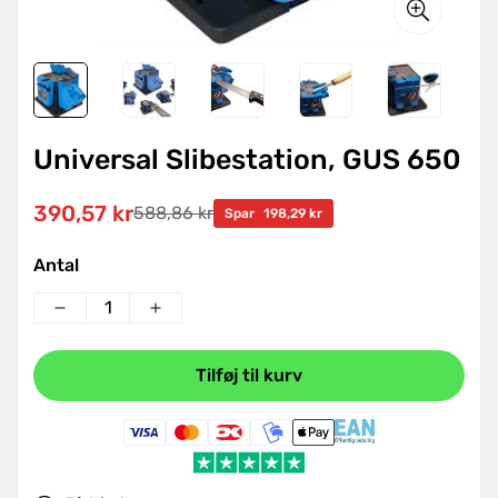
Universal Slibestation, GUS 650
390,57 kr
588,86 kr
Udsalgspris
Normal
Spar
198,29 kr
pris
Antal
Tilføj til kurv