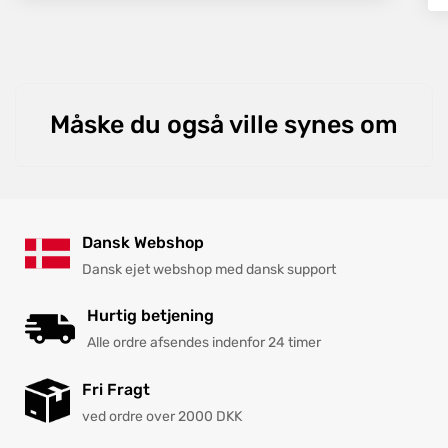
Specifikationer
Tilslutning: 230V ~ 50 Hz
Motorydelse : 65 W ( P1 )
Måske du også ville synes om
Hastighed: 6700 min- 1
Slibeskive diameter : 48mm
max . Borediameter : 10mm
min . Borediameter : 3mm
Blade bredde: 6mm - 51mm
Dansk Webshop
Tæthedsgrad: II
Dansk ejet webshop med dansk support
Støj værdi erklæring: LWA 90 dB
Vægt : 2,25kg
Hurtig betjening
Alle ordre afsendes indenfor 24 timer
Fri Fragt
ved ordre over 2000 DKK