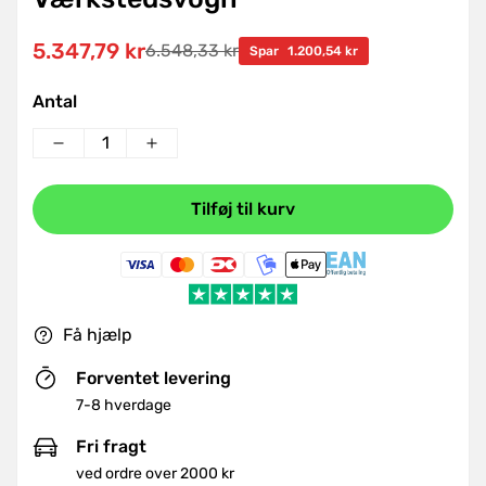
5.347,79 kr
6.548,33 kr
Udsalgspris
Normal
Spar
1.200,54 kr
pris
Antal
Tilføj til kurv
Få hjælp
Forventet levering
7-8 hverdage
Fri fragt
ved ordre over 2000 kr