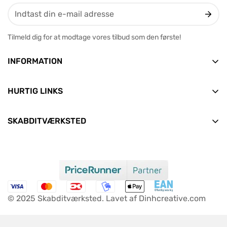
Tilmeld dig for at modtage vores tilbud som den første!
INFORMATION
Vesterbrogade 12, 2. tv
9400 Nørresundby
HURTIG LINKS
E-mail: info@skabditvarksted.dk
Forside
+45 71 99 80 88 (Hverdage: 9.30-12.30)
SKABDITVÆRKSTED
Find os
Alle produkter
CVR: 45589552
Handelsbetingelser
Nyheder
Clean Consult ApS
Persondata- og cookiepolitik
Aktuelle tilbud
Om os
FAQ
© 2025 Skabditværksted. Lavet af Dinhcreative.com
Kontakt os