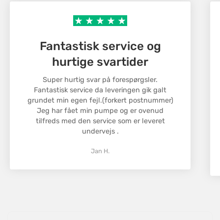
Are you 18 years old or older?
Returnering
Vi ønsker, at du skal være tilfreds med dit køb.
No, I'm not
Yes, I am
Fantastisk service og
Hvis du ikke er tilfreds, kan du returnere varer
inden for 30 dage efter modtagelsen.
hurtige svartider
Varerne skal være i original stand og emballage for
at blive godkendt til returnering. Kontakt vores
Super hurtig svar på forespørgsler.
Fantastisk service da leveringen gik galt
kundeservice for at starte en returnering, og vi
grundet min egen fejl.(forkert postnummer)
hjælper dig med processen.
Jeg har fået min pumpe og er ovenud
Returneringsomkostningerne dækkes af kunden,
tilfreds med den service som er leveret
medmindre der er tale om en fejlbehæftet vare.
undervejs .
Jan H.