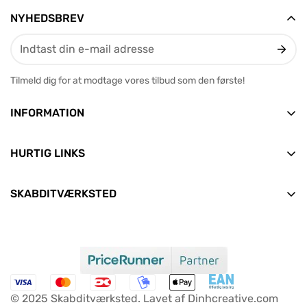
NYHEDSBREV
Tilmeld dig for at modtage vores tilbud som den første!
INFORMATION
Vesterbrogade 12, 2. tv
9400 Nørresundby
HURTIG LINKS
E-mail: info@skabditvarksted.dk
Forside
+45 71 99 80 88 (Hverdage: 9.30-12.30)
SKABDITVÆRKSTED
Find os
Alle produkter
CVR: 45589552
Handelsbetingelser
Nyheder
Clean Consult ApS
Persondata- og cookiepolitik
Aktuelle tilbud
Om os
FAQ
© 2025 Skabditværksted. Lavet af Dinhcreative.com