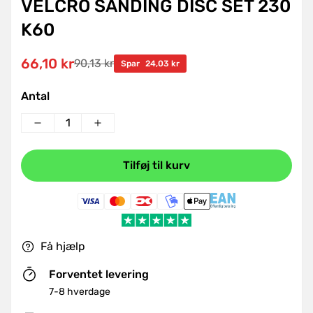
VELCRO SANDING DISC SET 230
K60
66,10 kr
90,13 kr
Udsalgspris
Normal
Spar
24,03 kr
pris
Antal
Tilføj til kurv
Få hjælp
Forventet levering
7-8 hverdage