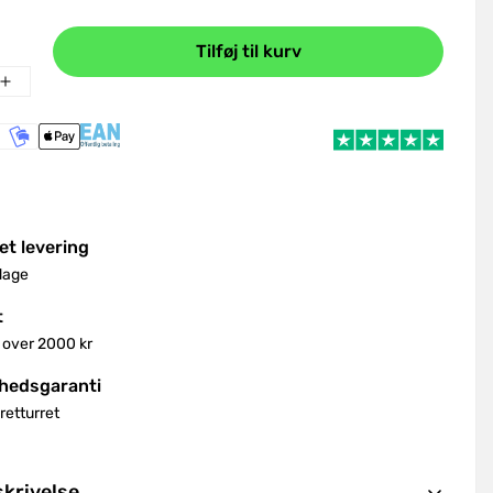
Tilføj til kurv
et levering
dage
t
 over 2000 kr
shedsgaranti
retturret
krivelse