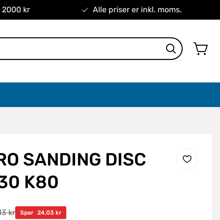
r 2000 kr
Alle priser er inkl. moms.
RO SANDING DISC
30 K80
13 kr
s
Spar
24,03 kr