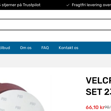
 stjerner på Trustpilot
Fragtfri levering ove
tilbud
Om os
FAQ
Kontakt os
VELC
SET 2
66,10 kr
90,
Udsalgspri
Normal