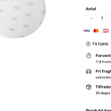
pris
Antal
Få hjælp
Forvent
7-8 hver
Fri frag
ved ordre
Tilfred
30 dages 
Produkt bes