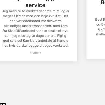
B
g, og vi hjælper dig med processen.
service
omkostningerne dækkes af kunden, medmindre der er
Jeg bestilte to værkstedsborde m.m. og er
jlbehæftet vare.
meget tilfreds med den høje kvalitet. Det
Bestil
ene værkstedsbord var desværre
og 5 
beskadiget under transporten, men Lars
GKM 
fra SkabDitVærksted sendte straks et nyt,
skulle
som jeg modtog to dage senere. Rigtig
god service! Kan klart anbefale at handle
her, hvis du skal bygge dit eget værksted.
Frederik
om