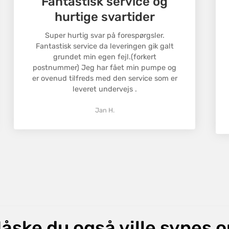
Fantastisk service og
en returnerin
hurtige svartider
Returnerings
Confirm your age
tale om en fe
Super hurtig svar på forespørgsler.
Fantastisk service da leveringen gik galt
Are you 18 years old or older?
grundet min egen fejl.(forkert
postnummer) Jeg har fået min pumpe og
No, I'm not
Yes, I am
er ovenud tilfreds med den service som er
leveret undervejs .
Jan H.
åske du også ville synes 