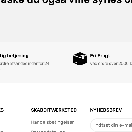
tig betjening
Fri Fragt
 ordre afsendes indenfor 24
ved ordre over 2000 
r
KS
SKABDITVÆRKSTED
NYHEDSBREV
Handelsbetingelser