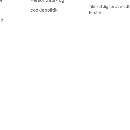
er
Persondata- og
Tilmeld dig for at mod
cookiepolitik
første!
ud