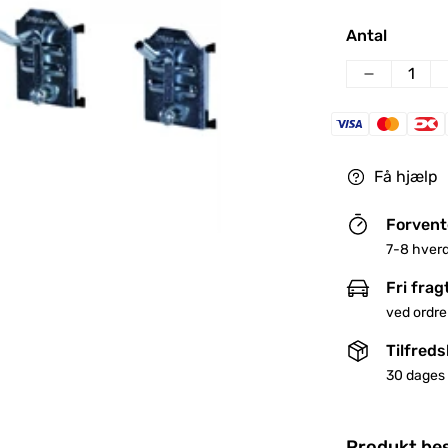
pris
Antal
Få hjælp
Forvent
7-8 hver
Fri frag
ved ordre
Tilfred
30 dages 
Produkt bes