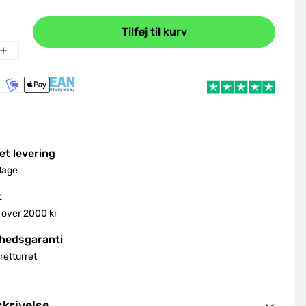
Tilføj til kurv
et levering
dage
t
 over 2000 kr
shedsgaranti
retturret
krivelse