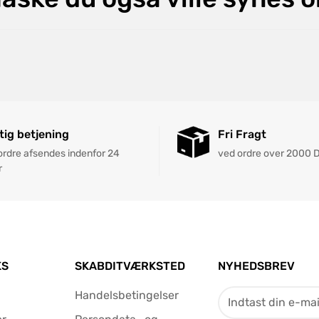
tig betjening
Fri Fragt
 ordre afsendes indenfor 24
ved ordre over 2000 
r
KS
SKABDITVÆRKSTED
NYHEDSBREV
Handelsbetingelser