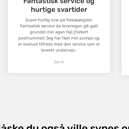
Fantastisk service og
en returnerin
hurtige svartider
Returnerings
Confirm your age
tale om en fe
Super hurtig svar på forespørgsler.
Fantastisk service da leveringen gik galt
Are you 18 years old or older?
grundet min egen fejl.(forkert
postnummer) Jeg har fået min pumpe og
No, I'm not
Yes, I am
er ovenud tilfreds med den service som er
leveret undervejs .
Jan H.
åske du også ville synes 