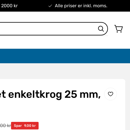
r 2000 kr
Alle priser er inkl. moms.
et enkeltkrog 25 mm,
00 kr
s
Spar
9,00 kr