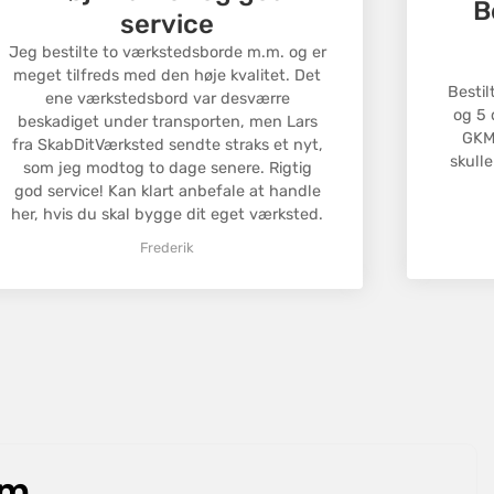
B
g, og vi hjælper dig med processen.
service
omkostningerne dækkes af kunden, medmindre der er
Jeg bestilte to værkstedsborde m.m. og er
jlbehæftet vare.
meget tilfreds med den høje kvalitet. Det
Bestil
ene værkstedsbord var desværre
og 5 
beskadiget under transporten, men Lars
GKM 
fra SkabDitVærksted sendte straks et nyt,
skulle
som jeg modtog to dage senere. Rigtig
god service! Kan klart anbefale at handle
her, hvis du skal bygge dit eget værksted.
Frederik
om