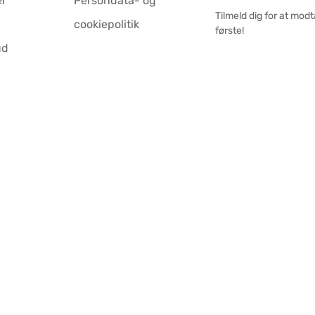
er
Persondata- og
Tilmeld dig for at mod
cookiepolitik
første!
ud