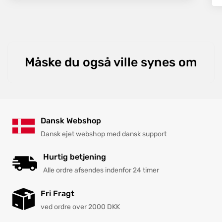
WERGON leverer højkvalitets tilbehør og møbler til
kontoret, og der gåes ikke på kompromis med
kvaliteten eller designet. Simple is Best, udtrykkes
meget klart gennem hele Wergons sortiment og er
en af årsagerne til der opnås et robust og holdbart
Måske du også ville synes om
design og det enkle udtryk passer også ind i alle
hjem og kontorer.
Dansk Webshop
Dansk ejet webshop med dansk support
Hurtig betjening
Alle ordre afsendes indenfor 24 timer
Fri Fragt
ved ordre over 2000 DKK