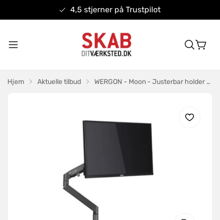
4,5 stjerner på Trustpilot
Hjem
Aktuelle tilbud
WERGON - Moon - Justerbar holder med Gasfjeder til monitor - Mørkegrå