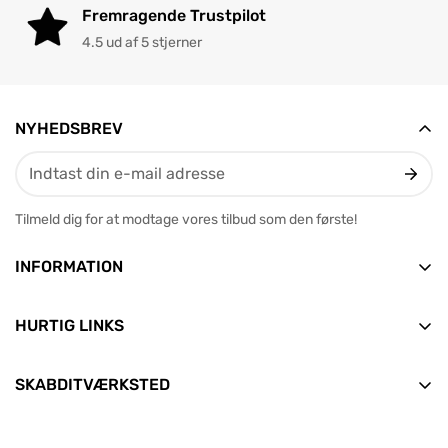
Fremragende Trustpilot
4.5 ud af 5 stjerner
NYHEDSBREV
Tilmeld dig for at modtage vores tilbud som den første!
INFORMATION
Vesterbrogade 12, 2. tv
9400 Nørresundby
HURTIG LINKS
E-mail: info@skabditvarksted.dk
Forside
+45 71 99 80 88 (Hverdage: 9.30-12.30)
SKABDITVÆRKSTED
Find os
Alle produkter
CVR: 45589552
Handelsbetingelser
Nyheder
Clean Consult ApS