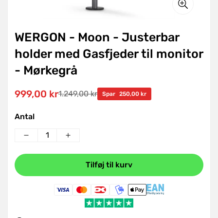
WERGON - Moon - Justerbar
holder med Gasfjeder til monitor
- Mørkegrå
999,00 kr
1.249,00 kr
Udsalgspris
Normal
Spar
250,00 kr
pris
Antal
Tilføj til kurv